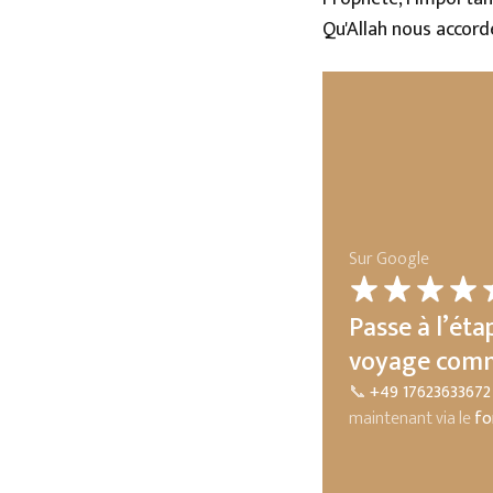
Qu'Allah nous accord
Sur Google
Khalid El.
Passe à l’éta
voyage comm
📞
+49 17623633672
maintenant via le
fo