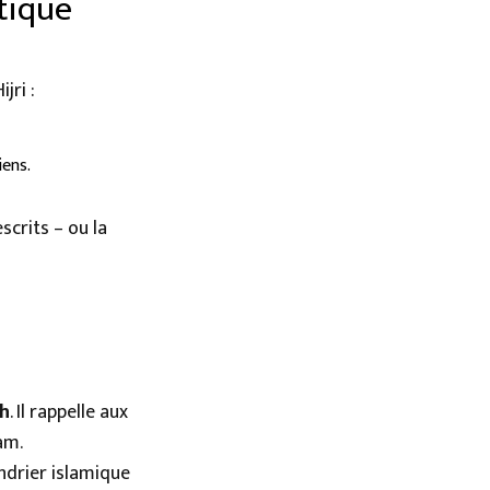
atique
jri :
iens.
scrits – ou la
ah
. Il rappelle aux
am.
endrier islamique