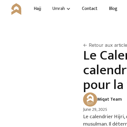
Hajj
Umrah
Contact
Blog
<- Retour aux articl
Le Calen
calendr
pour la
Miqat Team
June 29, 2025
Le calendrier Hijri,
musulman. Il déte