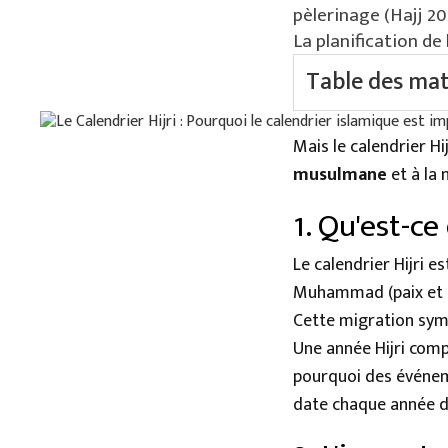
pèlerinage (Hajj 20
La planification d
Table des mat
1. Qu'est-ce que
2. L'importance 
Mais le calendrier Hi
3. Le calendrie
musulmane
et à la
4. L'importance
Conclusion : Le
1. Qu'est-ce
Le calendrier Hijri 
Muhammad (paix et bé
Cette migration sym
Une année Hijri com
pourquoi des événe
date chaque année da