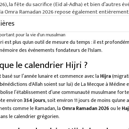
26), la fête du sacrifice (Eid al-Adha) et bien d’autres 
e la Omra Ramadan 2026 repose également entièrement s
ières
 le calendrier Hijri ?
du calendrier Hijri dans la pratique religieuse
jri est plus qu'un outil de mesure du temps : il est profondém
r Hijri et l'identité musulmane
 mémoire des événements fondateurs de l'Islam.
 du calendrier Hijri pour la planification du Hajj 2026 et de la Omr
 calendrier Hijri – Bien plus que des dates
 que le calendrier Hijri ?
est basé sur l’année lunaire et commence avec la
Hijra
(migrat
nédictions d'Allah soient sur lui) de La Mecque à Médine en
bolise l’établissement d’une communauté musulmane forte 
pte environ
354 jours
, soit environ 11 jours de moins qu'une a
ments comme le Ramadan, la
Omra Ramadan 2026
ou le
Haj
ns le calendrier grégorien.