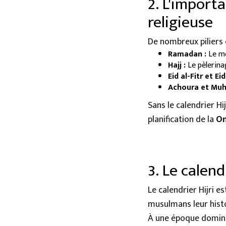
2. L'importa
religieuse
De nombreux piliers 
Ramadan :
Le mo
Hajj :
Le pèlerina
Eid al-Fitr et Ei
Achoura et Muh
Sans le calendrier Hi
planification de la
Om
3. Le calend
Le calendrier Hijri 
musulmans leur histo
À une époque dominée 