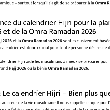
slamique – surtout lorsqu’il s’agit de se préparer à la
Omra R
nce du calendrier Hijri pour la pla
6 et de la Omra Ramadan 2026
jj 2026
et la
Omra Ramadan 2026
sont exclusivement basées
 calendrier est donc crucial pour toute personne désireuse d
alendrier Hijri aide les musulmans à mieux se préparer pour
grand
Hajj 2026
ou la bénie
Omra Ramadan 2026
.
 Le calendrier Hijri – Bien plus qu
st au cœur de la vie musulmane. Il nous rappelle chaque jour l
e de l’obéissance, de la détermination et de la miséricorde 