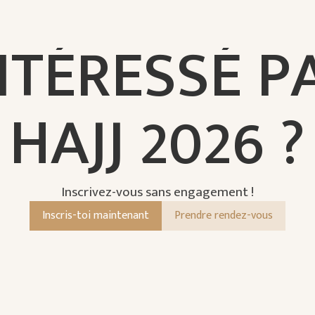
N
T
É
R
E
S
S
É
P
H
A
J
J
2
0
2
6
?
Inscrivez-vous sans engagement !
Inscris-toi maintenant
Prendre rendez-vous