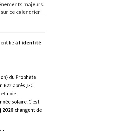
événements majeurs.
ur ce calendrier.
ent lié à
l'identité
a Ramadan 2026
ion) du Prophète
 622 après J.-C.
et unie.
nnée solaire. C’est
j 2026
changent de