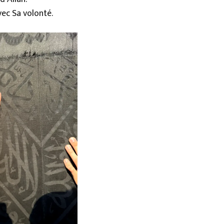
vec Sa volonté.
Saban S.
G