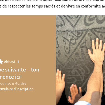
e de respecter les temps sacrés et de vivre en conformité a
Alchast H.
Youssef A.
pe suivante – ton
ence ici!
ou inscris-toi dès
rmulaire d’inscription
.